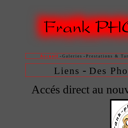
-
-
Accueil
Galeries
Prestations & Tar
-
Liens
Des Phot
Accés direct au nouve